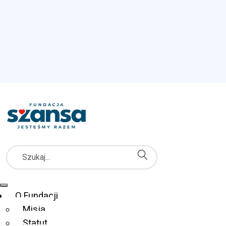
Szukaj
Menu Główne
O Fundacji
Misja
Statut
Fundacja Szansa dla Niewidomych
Co robimy