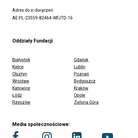
Adres do e-doręczeń:
AE:PL-23559-82464-WFJTD-16
Oddziały Fundacji
Białystok
Gdańsk
Kielce
Lublin
Olsztyn
Poznań
Wrocław
Bydgoszcz
ODDZIAŁY FUNDACJI
Katowice
Kraków
Łódź
Opole
Rzeszów
Zielona Góra
Media społecznościowe: