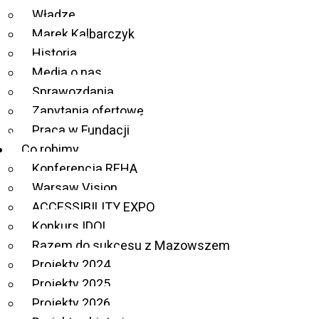
Władze
Aktualności
Marek Kalbarczyk
Historia
Media o nas
Sprawozdania
Zapytania ofertowe
Praca w Fundacji
Co robimy
Konferencja REHA
Warsaw Vision
ACCESSIBILITY EXPO
Konkurs IDOL
Razem do sukcesu z Mazowszem
Projekty 2024
Projekty 2025
Projekty 2026