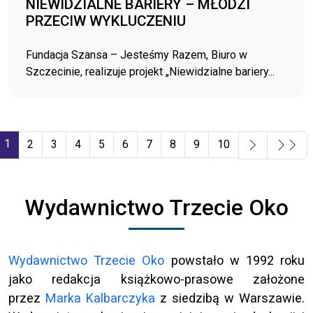
NIEWIDZIALNE BARIERY – MŁODZI
PRZECIW WYKLUCZENIU
Fundacja Szansa – Jesteśmy Razem, Biuro w
Szczecinie, realizuje projekt „Niewidzialne bariery...
1
2
3
4
5
6
7
8
9
10
Strona 1 z 19
Wydawnictwo Trzecie Oko
Wydawnictwo Trzecie Oko
powstało w 1992 roku
jako redakcja książkowo-prasowe założone
przez
Marka Kalbarczyka
z siedzibą w Warszawie.