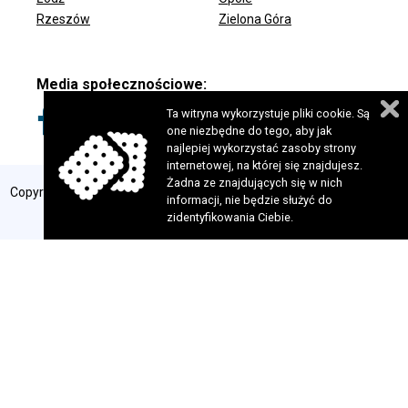
Rzeszów
Zielona Góra
Media społecznościowe:
Ta witryna wykorzystuje pliki cookie. Są
one niezbędne do tego, aby jak
najlepiej wykorzystać zasoby strony
internetowej, na której się znajdujesz.
Żadna ze znajdujących się w nich
Copyright 2024 © Fundacja Szansa dla Niewidomych. Wszelkie prawa
informacji, nie będzie służyć do
zastrzeżone. Realizacja:
perfekcyjneStrony.pl
zidentyfikowania Ciebie.