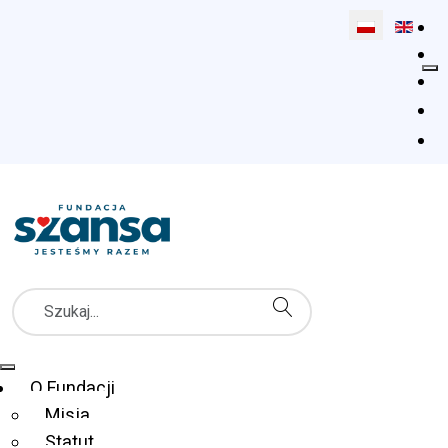
Wybierz swój 
Szukaj
Menu Główne
O Fundacji
Misja
Statut