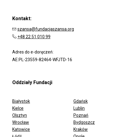
Kontakt:
szansa@fundacjaszansa.org
+48 22 51 010 99
Adres do e-doręczeń:
AE:PL-23559-82464-WFJTD-16
Oddziały Fundacji
Białystok
Gdańsk
Kielce
Lublin
Olsztyn
Poznań
Wrocław
Bydgoszcz
ODDZIAŁY FUNDACJI
Katowice
Kraków
Łódź
Opole