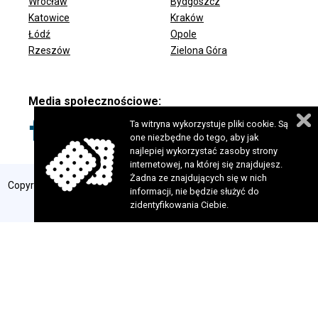
Wrocław
Bydgoszcz
ODDZIAŁY FUNDACJI
Katowice
Kraków
Łódź
Opole
Rzeszów
Zielona Góra
Media społecznościowe:
Ta witryna wykorzystuje pliki cookie. Są
one niezbędne do tego, aby jak
najlepiej wykorzystać zasoby strony
internetowej, na której się znajdujesz.
Żadna ze znajdujących się w nich
Copyright 2024 © Fundacja Szansa dla Niewidomych. Wszelkie prawa
informacji, nie będzie służyć do
zastrzeżone. Realizacja:
perfekcyjneStrony.pl
zidentyfikowania Ciebie.