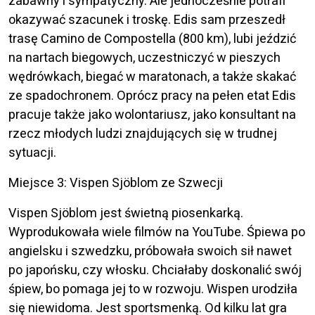
zabawny i sympatyczny. Ale jednocześnie potrafi
okazywać szacunek i troskę. Edis sam przeszedł
trasę Camino de Compostella (800 km), lubi jeździć
na nartach biegowych, uczestniczyć w pieszych
wędrówkach, biegać w maratonach, a także skakać
ze spadochronem. Oprócz pracy na pełen etat Edis
pracuje także jako wolontariusz, jako konsultant na
rzecz młodych ludzi znajdujących się w trudnej
sytuacji.
Miejsce 3: Vispen Sjöblom ze Szwecji
Vispen Sjöblom jest świetną piosenkarką.
Wyprodukowała wiele filmów na YouTube. Śpiewa po
angielsku i szwedzku, próbowała swoich sił nawet
po japońsku, czy włosku. Chciałaby doskonalić swój
śpiew, bo pomaga jej to w rozwoju. Wispen urodziła
się niewidoma. Jest sportsmenką. Od kilku lat gra