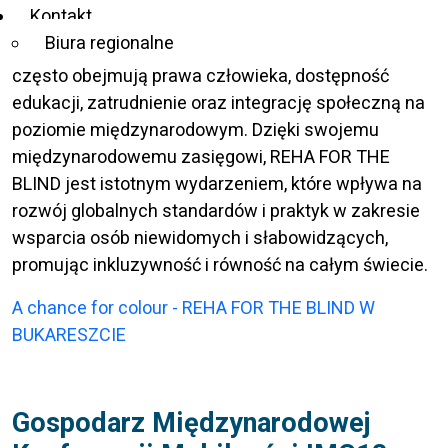
Kontakt
inicjatywy na rzecz poprawy życia osób
Biura regionalne
niewidomych i słabowidzących. Tematy konferencji
często obejmują prawa człowieka, dostępność
edukacji, zatrudnienie oraz integrację społeczną na
poziomie międzynarodowym. Dzięki swojemu
międzynarodowemu zasięgowi, REHA FOR THE
BLIND jest istotnym wydarzeniem, które wpływa na
rozwój globalnych standardów i praktyk w zakresie
wsparcia osób niewidomych i słabowidzących,
promując inkluzywność i równość na całym świecie.
A chance for colour - REHA FOR THE BLIND W
BUKARESZCIE
Gospodarz Międzynarodowej