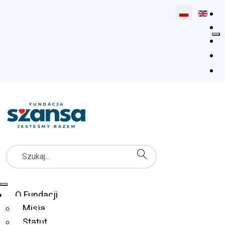
Wybierz swój 
Szukaj
Menu Główne
O Fundacji
Misja
Statut
Fundacja Szansa dla Niewidomych
Co robimy