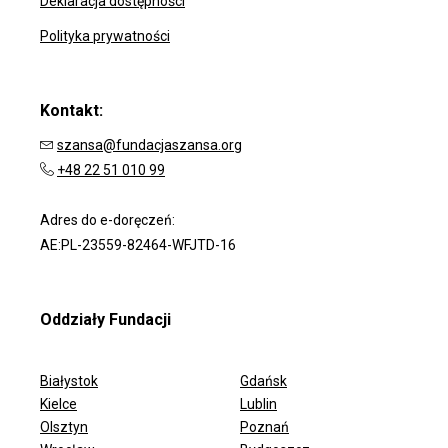
Deklaracja dostępności
Polityka prywatności
Kontakt:
szansa@fundacjaszansa.org
+48 22 51 010 99
Adres do e-doręczeń:
AE:PL-23559-82464-WFJTD-16
Oddziały Fundacji
Białystok
Gdańsk
Kielce
Lublin
Olsztyn
Poznań