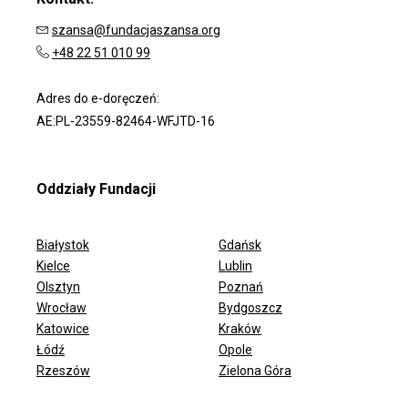
szansa@fundacjaszansa.org
+48 22 51 010 99
Adres do e-doręczeń:
AE:PL-23559-82464-WFJTD-16
Oddziały Fundacji
Białystok
Gdańsk
Kielce
Lublin
Olsztyn
Poznań
Wrocław
Bydgoszcz
ODDZIAŁY FUNDACJI
Katowice
Kraków
Łódź
Opole
Rzeszów
Zielona Góra