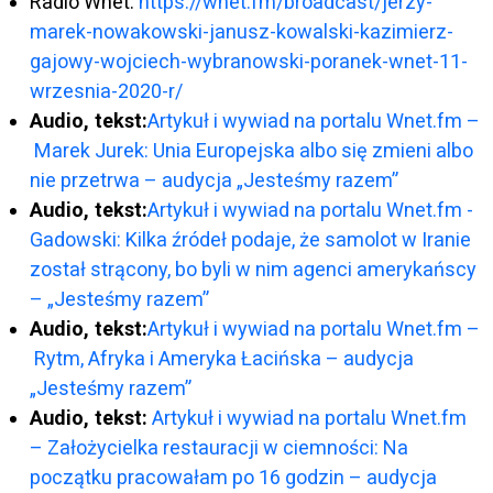
Radio Wnet:
https://wnet.fm/broadcast/jerzy-
marek-nowakowski-janusz-kowalski-kazimierz-
gajowy-wojciech-wybranowski-poranek-wnet-11-
wrzesnia-2020-r/
Audio, tekst:
Artykuł i wywiad na portalu Wnet.fm –
Marek Jurek: Unia Europejska albo się zmieni albo
nie przetrwa – audycja „Jesteśmy razem”
Audio, tekst:
Artykuł i wywiad na portalu Wnet.fm -
Gadowski: Kilka źródeł podaje, że samolot w Iranie
został strącony, bo byli w nim agenci amerykańscy
– „Jesteśmy razem”
Audio, tekst:
Artykuł i wywiad na portalu Wnet.fm –
Rytm, Afryka i Ameryka Łacińska – audycja
„Jesteśmy razem”
Audio, tekst:
Artykuł i wywiad na portalu Wnet.fm
– Założycielka restauracji w ciemności: Na
początku pracowałam po 16 godzin – audycja