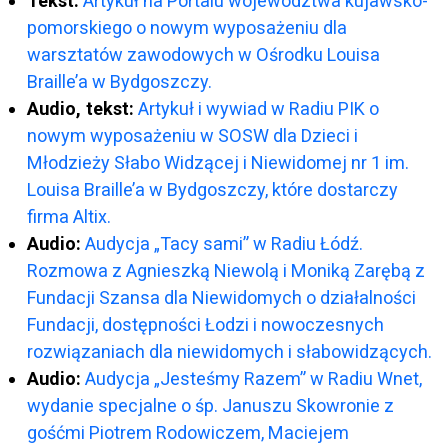
Tekst:
Artykuł na Portalu województwa kujawsko-
pomorskiego o nowym wyposażeniu dla
warsztatów zawodowych w Ośrodku Louisa
Braille’a w Bydgoszczy.
Audio, tekst:
Artykuł i wywiad w Radiu PIK o
nowym wyposażeniu w SOSW dla Dzieci i
Młodzieży Słabo Widzącej i Niewidomej nr 1 im.
Louisa Braille’a w Bydgoszczy, które dostarczy
firma Altix.
Audio:
Audycja „Tacy sami” w Radiu Łódź.
Rozmowa z Agnieszką Niewolą i Moniką Zarębą z
Fundacji Szansa dla Niewidomych o działalności
Fundacji, dostępności Łodzi i nowoczesnych
rozwiązaniach dla niewidomych i słabowidzących.
Audio:
Audycja „Jesteśmy Razem” w Radiu Wnet,
wydanie specjalne o śp. Januszu Skowronie z
gośćmi Piotrem Rodowiczem, Maciejem