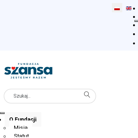
Wybierz swó
Szukaj
Menu Główne
O Fundacji
Misja
Statut
Fundacja Szansa dla Niewidomych
O Fundacji