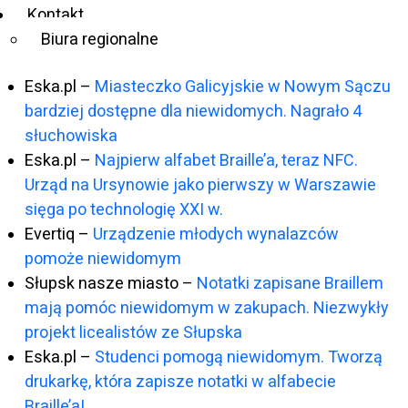
Kontakt
Niepelnosprawni.pl
Biura regionalne
2021 r:
Eska.pl –
Miasteczko Galicyjskie w Nowym Sączu
bardziej dostępne dla niewidomych. Nagrało 4
słuchowiska
Eska.pl –
Najpierw alfabet Braille’a, teraz NFC.
Urząd na Ursynowie jako pierwszy w Warszawie
sięga po technologię XXI w.
Evertiq –
Urządzenie młodych wynalazców
pomoże niewidomym
Słupsk nasze miasto –
Notatki zapisane Braillem
mają pomóc niewidomym w zakupach. Niezwykły
projekt licealistów ze Słupska
Eska.pl –
Studenci pomogą niewidomym. Tworzą
drukarkę, która zapisze notatki w alfabecie
Braille’a!