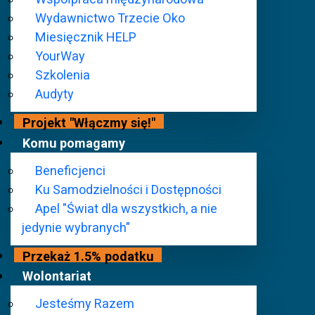
Wydawnictwo Trzecie Oko
Miesięcznik HELP
YourWay
Szkolenia
Audyty
Projekt "Włączmy się!"
Komu pomagamy
Beneficjenci
Ku Samodzielności i Dostępności
Apel "Świat dla wszystkich, a nie
jedynie wybranych"
Przekaż 1.5% podatku
OSOBISTE WSPOMNIENIE MARKA KALBARCZ
Wolontariat
WSPÓŁPRACOWNIKA I PRZYJACIELA ŚP. S
Jesteśmy Razem
Śp. Sylwester Peryt przedwcześnie i niespodziewanie nas opu