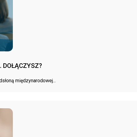
6. DOŁĄCZYSZ?
odsłoną międzynarodowej...