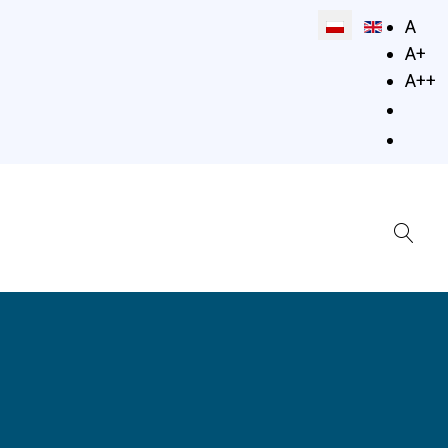
Wybierz swój jęz
A
A+
A++