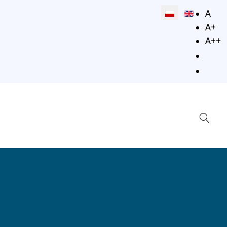
Wybierz swój jęz
A
A+
A++