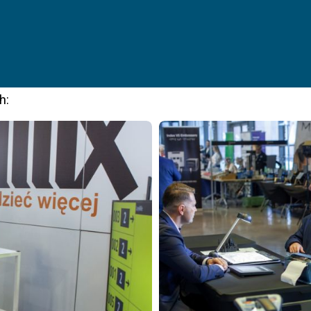
 Mazowieckiego.
h: