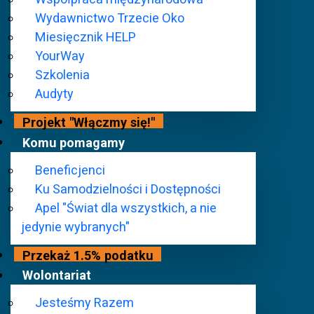
Wydawnictwo Trzecie Oko
Za nami kolejna edycja Accessibility EXPO 2025, kt
Miesięcznik HELP
Wystawa towarzysząca 23. edycji REHA FOR THE BL
YourWay
wspierające osoby z niepełnosprawnościami.
Szkolenia
Audyty
Projekt "Włączmy się!"
Na stoiskach można było zobaczyć zarówno najnowocz
Komu pomagamy
PoiLabs), jak i szeroką ofertę instytucji publiczny
Beneficjenci
Warszawskiego, ZUS i NFZ, po fundacje i szkoły dzia
Ku Samodzielności i Dostępności
zaprezentowane zostały m.in. obrazy i ceramika wy
Apel "Świat dla wszystkich, a nie
jedynie wybranych"
Tegoroczna edycja po raz kolejny pokazała, że Access
Przekaż 1.5% podatku
doświadczeń i inspiracji. Wydarzenie buduje mosty m
Wolontariat
wszystkich.
Jesteśmy Razem