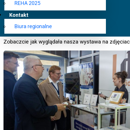
REHA 2025
Kontakt
Partnerem wydarzenia jest Samorząd Województwa
Biura regionalne
Zobaczcie jak wyglądała nasza wystawa na zdjęciac