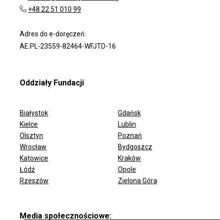
+48 22 51 010 99
Adres do e-doręczeń:
AE:PL-23559-82464-WFJTD-16
Oddziały Fundacji
Białystok
Gdańsk
Kielce
Lublin
Olsztyn
Poznań
Wrocław
Bydgoszcz
ODDZIAŁY FUNDACJI
Katowice
Kraków
Łódź
Opole
Rzeszów
Zielona Góra
Media społecznościowe: