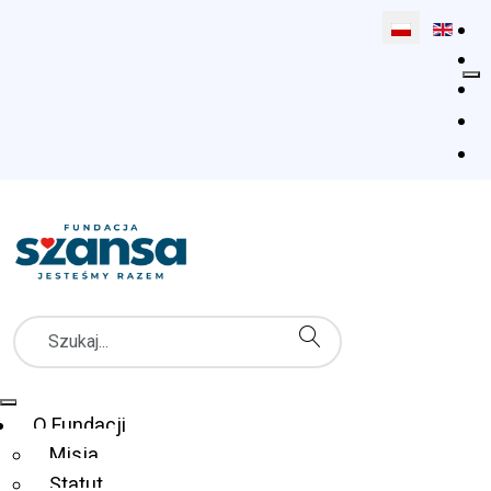
Wybierz swój 
Szukaj
Menu Główne
O Fundacji
Misja
Statut