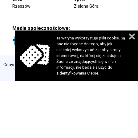
Rzeszów
Zielona Góra
Media społecznościowe:
Ta witryna wykorzystuje pliki cookie. Są
one niezbędne do tego, aby jak
najlepiej wykorzystać zasoby strony
internetowej, na której się znajdujesz.
Żadna ze znajdujących się w nich
Copyright 2024 © Fundacja Szansa dla Niewidomych. Wszelkie prawa
informacji, nie będzie służyć do
zastrzeżone. Realizacja:
perfekcyjneStrony.pl
zidentyfikowania Ciebie.