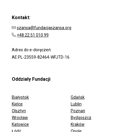
Kontakt:
szansa@fundacjaszansa.org
+48 22 51 010 99
Adres do e-doręczeń:
AE:PL-23559-82464-WFJTD-16
Oddziały Fundacji
Białystok
Gdańsk
Kielce
Lublin
Olsztyn
Poznań
Wrocław
Bydgoszcz
ODDZIAŁY FUNDACJI
Katowice
Kraków
Łódź
Opole