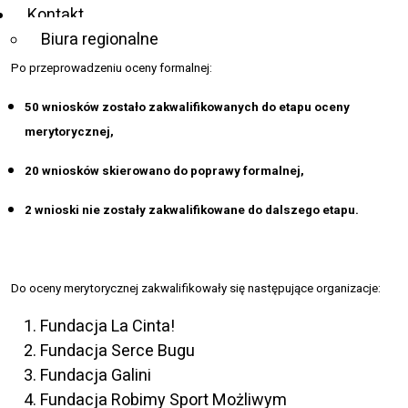
W ramach naboru do projektu „Włączmy się” wpłynęło łącznie
72
Kontakt
wnioski
z województwa mazowieckiego i łódzkiego.
Biura regionalne
Po przeprowadzeniu oceny formalnej:
50 wniosków zostało zakwalifikowanych do etapu oceny
merytorycznej,
20 wniosków skierowano do poprawy formalnej,
2 wnioski nie zostały zakwalifikowane do dalszego etapu.
Do oceny merytorycznej zakwalifikowały się następujące organizacje:
Fundacja La Cinta!
Fundacja Serce Bugu
Fundacja Galini
Fundacja Robimy Sport Możliwym