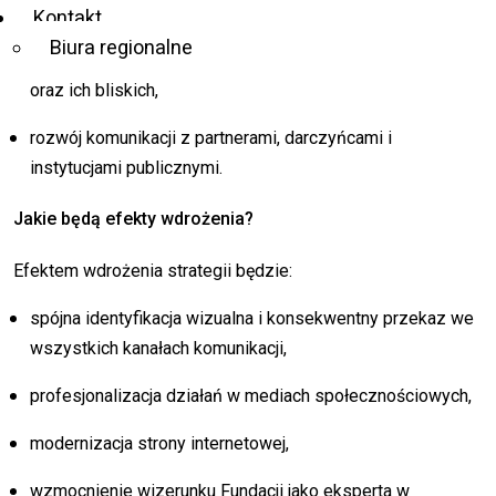
promocyjnych,
Kontakt
Biura regionalne
lepsze dotarcie do osób niewidomych i słabowidzących
oraz ich bliskich,
rozwój komunikacji z partnerami, darczyńcami i
instytucjami publicznymi.
Jakie będą efekty wdrożenia?
Efektem wdrożenia strategii będzie:
spójna identyfikacja wizualna i konsekwentny przekaz we
wszystkich kanałach komunikacji,
profesjonalizacja działań w mediach społecznościowych,
modernizacja strony internetowej,
wzmocnienie wizerunku Fundacji jako eksperta w