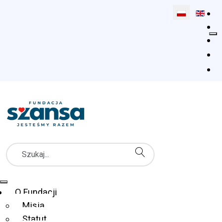
Wybierz swój 
Szukaj
Menu Główne
O Fundacji
Misja
Statut