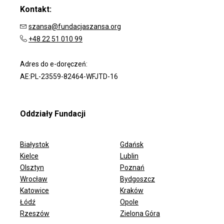
Kontakt:
szansa@fundacjaszansa.org
+48 22 51 010 99
Adres do e-doręczeń:
AE:PL-23559-82464-WFJTD-16
Oddziały Fundacji
Białystok
Gdańsk
Kielce
Lublin
Olsztyn
Poznań
Wrocław
Bydgoszcz
ODDZIAŁY FUNDACJI
Katowice
Kraków
Łódź
Opole
Rzeszów
Zielona Góra