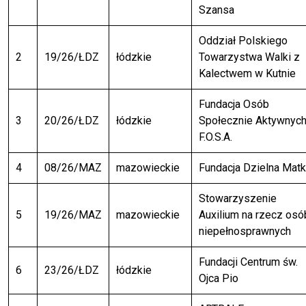
Szansa
Oddział Polskiego
2
19/26/ŁDZ
łódzkie
Towarzystwa Walki z
Kalectwem w Kutnie
Fundacja Osób
3
20/26/ŁDZ
łódzkie
Społecznie Aktywnyc
F.O.S.A.
4
08/26/MAZ
mazowieckie
Fundacja Dzielna Mat
Stowarzyszenie
5
19/26/MAZ
mazowieckie
Auxilium na rzecz osó
niepełnosprawnych
Fundacji Centrum św.
6
23/26/ŁDZ
łódzkie
Ojca Pio