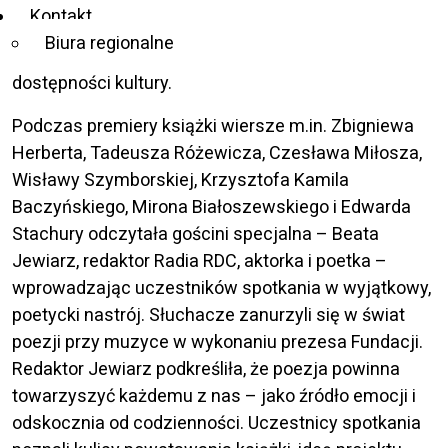
wielkich polskich poetów” – powiedział Marek
Kontakt
Kalbarczyk, prezes Fundacji, społecznik i autor
Biura regionalne
książek m.in. o życiu osób niewidomych i
dostępności kultury.
Podczas premiery książki wiersze m.in. Zbigniewa
Herberta, Tadeusza Różewicza, Czesława Miłosza,
Wisławy Szymborskiej, Krzysztofa Kamila
Baczyńskiego, Mirona Białoszewskiego i Edwarda
Stachury odczytała gościni specjalna – Beata
Jewiarz, redaktor Radia RDC, aktorka i poetka –
wprowadzając uczestników spotkania w wyjątkowy,
poetycki nastrój. Słuchacze zanurzyli się w świat
poezji przy muzyce w wykonaniu prezesa Fundacji.
Redaktor Jewiarz podkreśliła, że poezja powinna
towarzyszyć każdemu z nas – jako źródło emocji i
odskocznia od codzienności. Uczestnicy spotkania