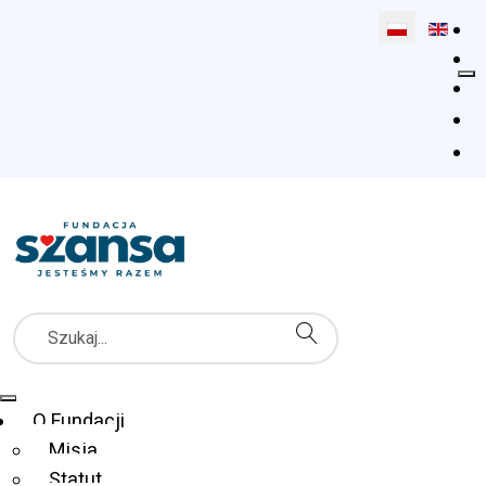
Wybierz swój 
Szukaj
Menu Główne
O Fundacji
Misja
Statut