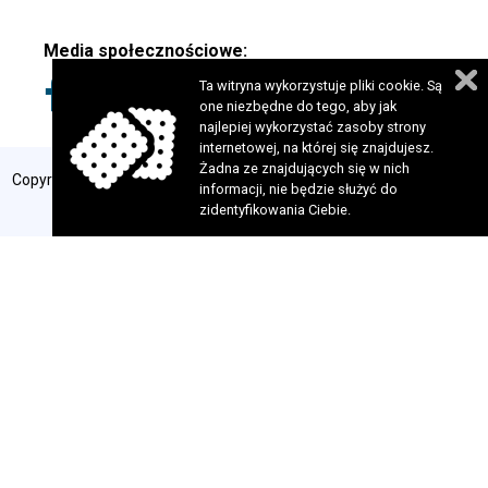
Media społecznościowe:
Ta witryna wykorzystuje pliki cookie. Są
one niezbędne do tego, aby jak
najlepiej wykorzystać zasoby strony
internetowej, na której się znajdujesz.
Żadna ze znajdujących się w nich
Copyright 2024 © Fundacja Szansa dla Niewidomych. Wszelkie prawa
informacji, nie będzie służyć do
zastrzeżone. Realizacja:
perfekcyjneStrony.pl
zidentyfikowania Ciebie.