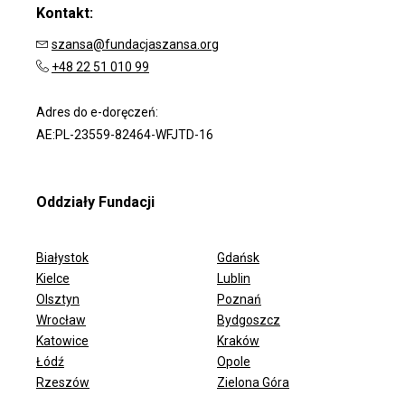
Kontakt:
szansa@fundacjaszansa.org
+48 22 51 010 99
Adres do e-doręczeń:
AE:PL-23559-82464-WFJTD-16
Oddziały Fundacji
Białystok
Gdańsk
Kielce
Lublin
Olsztyn
Poznań
Wrocław
Bydgoszcz
ODDZIAŁY FUNDACJI
Katowice
Kraków
Łódź
Opole
Rzeszów
Zielona Góra