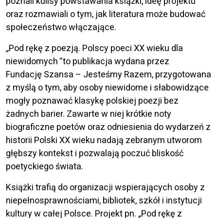
poznali kulisy powstawania książki, ideę projektu
oraz rozmawiali o tym, jak literatura może budować
społeczeństwo włączające.
„
Pod rękę z poezją. Polscy poeci XX wieku dla
niewidomych
”
to publikacja wydana przez
Fundację Szansa – Jesteśmy Razem, przygotowana
z myślą o tym, aby osoby niewidome i słabowidzące
mogły poznawać klasykę polskiej poezji bez
żadnych barier. Zawarte w niej krótkie noty
biograficzne poetów oraz odniesienia do wydarzeń z
historii Polski XX wieku nadają zebranym utworom
głębszy kontekst i pozwalają poczuć bliskość
poetyckiego świata.
Książki trafią do organizacji wspierających osoby z
niepełnosprawnościami, bibliotek, szkół i instytucji
kultury w całej Polsce. P
rojekt pn.
„
Pod rękę z