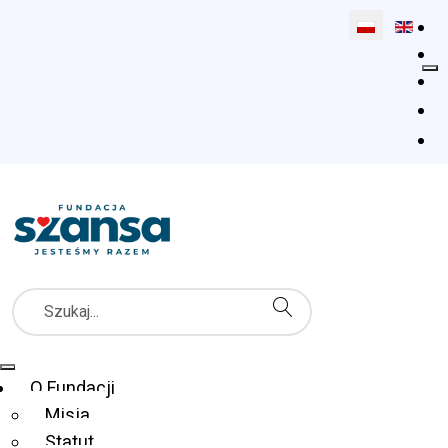
Wybierz swój 
Szukaj
Menu Główne
O Fundacji
Misja
Statut