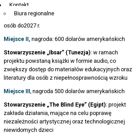
wzroku na Bliskim Wschodzie. Program ten zapewni
Kontakt
szkolenia i mentoring w celu tworzenia startupów,
Biura regionalne
zabezpieczenia finansowania i zatrudnienia 2000
osób do2027 r.
Miejsce II,
nagroda: 600 dolarów amerykańskich
Stowarzyszenie „Ibsar” (Tunezja)
: w ramach
projektu powstaną książki w formie audio, co
zwiększy dostęp do materiałów edukacyjnych oraz
literatury dla osób z niepełnosprawnością wzroku
Miejsce III
, nagroda 500 dolarów amerykańskich
Stowarzyszenie „The Blind Eye” (Egipt)
: projekt
zakłada działania, mające na celu poprawę
niezależności artystycznej oraz technologicznej
niewidomych dzieci