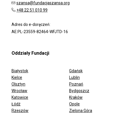
szansa@fundacjaszansa.org
+48 22 51 010 99
Adres do e-doręczeń:
AE:PL-23559-82464-WFJTD-16
Oddziały Fundacji
Białystok
Gdańsk
Kielce
Lublin
Olsztyn
Poznań
Wrocław
Bydgoszcz
ODDZIAŁY FUNDACJI
Katowice
Kraków
Łódź
Opole
Rzeszów
Zielona Góra