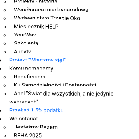
Projekty - historia
wspieranie finansowe ciekawych i innowacyjnych
Współpraca międzynarodowa
działań w krajach uboższych, gdzie trudno znaleźć
Wydawnictwo Trzecie Oko
możliwości finansowania takich przedsięwzięć. Do
Miesięcznik HELP
fundacji zgłosiło się kilkanaście krajów z niezwykle
YourWay
interesującymi i inspirującymi pomysłami. Kapituła,
Szkolenia
obradująca w tej sprawie miała naprawdę bardzo
Audyty
trudne zadanie, by wyłonić zwycięzców. Udało się
Projekt "Włączmy się!"
jednak na szczęście tego dokonać i wyniki konkursu
Komu pomagamy
przedstawiają się następująco:
Beneficjenci
Ku Samodzielności i Dostępności
Apel "Świat dla wszystkich, a nie jedynie
Miejsce I
,
nagroda: 800 dolarów amerykańskich
wybranych"
Przekaż 1.5% podatku
SDS Egypt LlC (Egipt):
projekt ma na celu
Wolontariat
zrealizowanie sześciomiesięcznego programu
Jesteśmy Razem
stypendialnego online dla 130 osób z dysfunkcją
REHA 2025