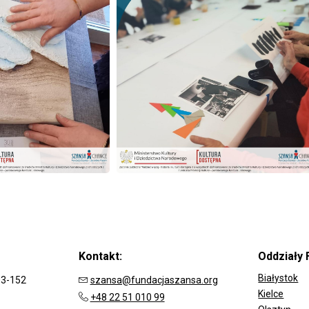
Kontakt:
Oddziały 
Białystok
03-152
szansa@fundacjaszansa.org
Kielce
+48 22 51 010 99