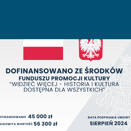
 Zielona Góra
i Inwestycyjnej 3U10
 w Sosnowcu