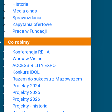
Historia
Media o nas
Sprawozdania
Zapytania ofertowe
Praca w Fundacji
Co robimy
Konferencja REHA
Warsaw Vision
ACCESSIBILITY EXPO
Fundacja Szansa dla Niewidomych
Co robimy
P
Konkurs IDOL
Razem do sukcesu z Mazowszem
Projekty 2024
Projekty 2024
Projekty 2025
Projekty 2026
Projekty - historia