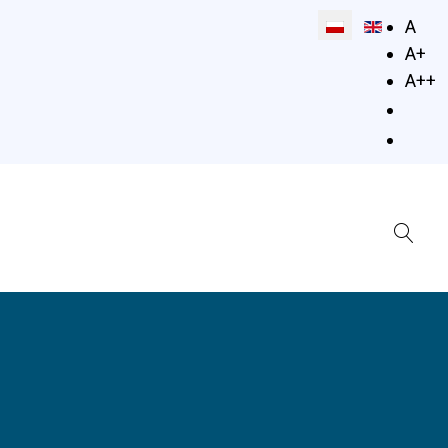
Wybierz swój jęz
A
A+
A++