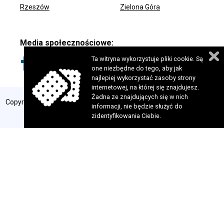
Rzeszów
Zielona Góra
Media społecznościowe:
Ta witryna wykorzystuje pliki cookie. Są
one niezbędne do tego, aby jak
najlepiej wykorzystać zasoby strony
internetowej, na której się znajdujesz.
Żadna ze znajdujących się w nich
Copyright 2024 © Fundacja Szansa dla Niewidomych. Wszelkie prawa
informacji, nie będzie służyć do
zastrzeżone. Realizacja:
perfekcyjneStrony.pl
zidentyfikowania Ciebie.