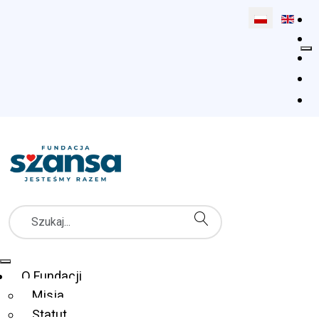
Wybierz swój 
Szukaj
Menu Główne
O Fundacji
Misja
Statut
Fundacja Szansa dla Niewidomych
Co robimy