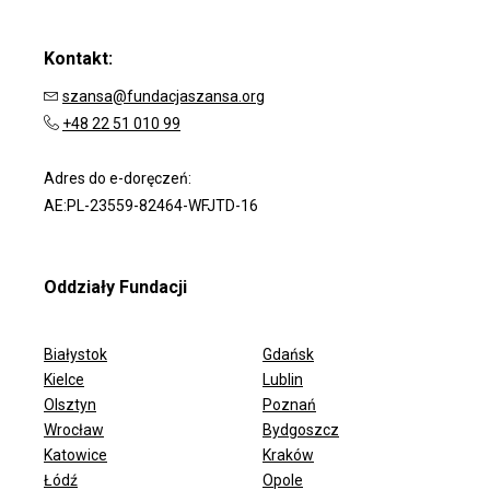
Kontakt:
szansa@fundacjaszansa.org
+48 22 51 010 99
Adres do e-doręczeń:
AE:PL-23559-82464-WFJTD-16
Oddziały Fundacji
Białystok
Gdańsk
Kielce
Lublin
Olsztyn
Poznań
Wrocław
Bydgoszcz
ODDZIAŁY FUNDACJI
Katowice
Kraków
Łódź
Opole