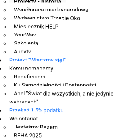
Projekty - historia
Współpraca międzynarodowa
Wydawnictwo Trzecie Oko
Miesięcznik HELP
YourWay
Szkolenia
Audyty
Projekt "Włączmy się!"
Komu pomagamy
Beneficjenci
Ku Samodzielności i Dostępności
Apel "Świat dla wszystkich, a nie jedynie
wybranych"
Przekaż 1.5% podatku
Wolontariat
Jesteśmy Razem
REHA 2025