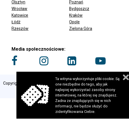
Olsztyn
Poznań
Wrocław
Bydgoszcz
ODDZIAŁY FUNDACJI
Katowice
Kraków
Łódź
Opole
Rzeszów
Zielona Góra
Media społecznościowe:
Ta witryna wykorzystuje pliki cookie. Są
Copyright 2024 © Fundacja Szansa dla Niewidomych. Wszelkie prawa
one niezbędne do tego, aby jak
zastrzeżone. Realizacja:
perfekcyjneStrony.pl
najlepiej wykorzystać zasoby strony
internetowej, na której się znajdujesz.
Żadna ze znajdujących się w nich
informacji, nie będzie służyć do
zidentyfikowania Ciebie.