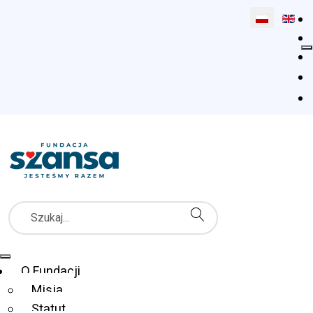
Wybierz swój
Szukaj
Menu Główne
O Fundacji
Misja
Statut
Fundacja Szansa dla Niewidomych
Co robimy