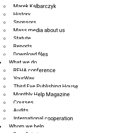
Marek Kalbarczyk
History
Sponsors
Mass media about us
Statute
Reports
Download files
What we do
REHA conference
YourWay
Third Eye Publishing House
Monthly Help Magazine
Courses
Jak przekazać 1,5% podatku
Audits
dla Fundacji Szansa - Jesteśmy
International cooperation
Razem?
Whom we help